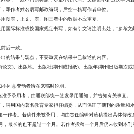
行，即作者姓名后写邮政编码，后空一格写作者单位。
不用图表，正文、表、图三者中的数据不应重复。
采用国际标准或按国家规定书写，如有引文请注明出处，“参考文
意前后一致。
得出的结果与观点，不要重复在结果中已叙述的内容。
论文)、出版地、出版社(期刊或报纸)、出版年(期刊出版期次或报
，如不同意变动者请在来稿时说明。
合格准予录用者，由通联部统一签发录用通知，并告知有关事宜。
伍，聘用国内著名教育专家担任编委，从而保证了期刊的质量和
发第一作者。若稿件未被录用，均由责任编辑对该稿提出具体修改
月，最长的也不超过十个月。若作者投稿一个月后仍未收到本刊的