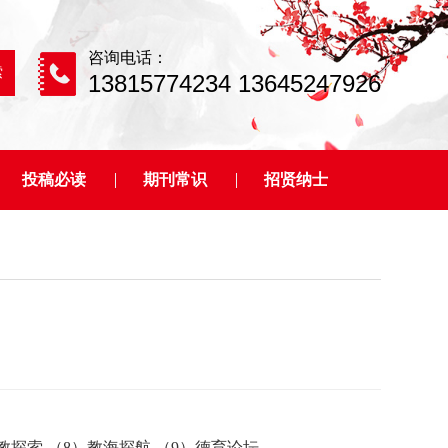
咨询电话：
13815774234 13645247926
投稿必读
期刊常识
招贤纳士
幼教探索 （8）教海探航 （9）德育论坛